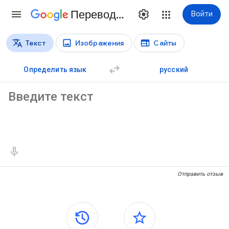
Переводчик
Войти
Текст
Изображения
Сайты
Виды перевода
Перевод текстов
Определить язык
русский
Исходный текст
Результаты перевода
Отправить отзыв
Боковые панели